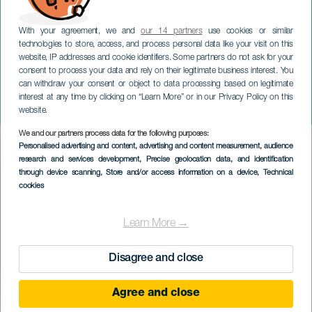
With your agreement, we and
our 14 partners
use cookies or similar
technologies to store, access, and process personal data like your visit on this
website, IP addresses and cookie identifiers. Some partners do not ask for your
consent to process your data and rely on their legitimate business interest. You
TENERIFE
can withdraw your consent or object to data processing based on legitimate
John Dávila: La capitale
interest at any time by clicking on “Learn More” or in our Privacy Policy on this
del peccato
website.
We and our partners process data for the following purposes:
Imagen
Personalised advertising and content, advertising and content measurement, audience
Listado
research and services development
, Precise geolocation data, and identification
through device scanning
, Store and/or access information on a device
, Technical
cookies
Learn More →
Disagree and close
Agree and close
EVENTO PASSATO