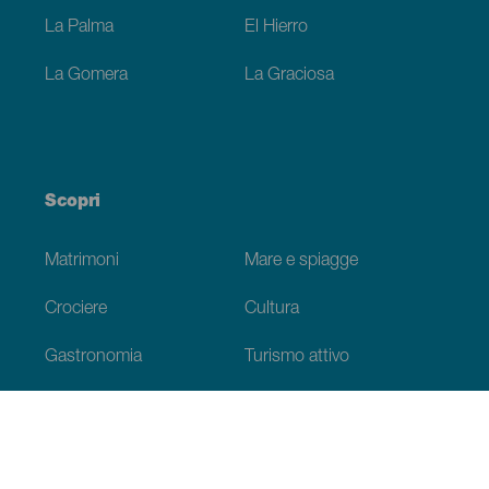
La Palma
El Hierro
La Gomera
La Graciosa
Scopri
Matrimoni
Mare e spiagge
Crociere
Cultura
Gastronomia
Turismo attivo
Tutti gli articoli