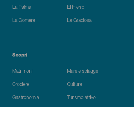
La Palma
El Hierro
La Gomera
La Graciosa
Scopri
Matrimoni
Mare e spiagge
Crociere
Cultura
Gastronomia
Turismo attivo
Tutti gli articoli