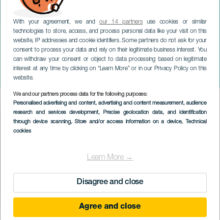
With your agreement, we and
our 14 partners
use cookies or similar
technologies to store, access, and process personal data like your visit on this
website, IP addresses and cookie identifiers. Some partners do not ask for your
consent to process your data and rely on their legitimate business interest. You
can withdraw your consent or object to data processing based on legitimate
TENERIFE
interest at any time by clicking on “Learn More” or in our Privacy Policy on this
La Bajada del Diablo
website.
We and our partners process data for the following purposes:
Imagen
Personalised advertising and content, advertising and content measurement, audience
Listado
research and services development
, Precise geolocation data, and identification
through device scanning
, Store and/or access information on a device
, Technical
cookies
Learn More →
Disagree and close
Agree and close
EVENTO PASSATO