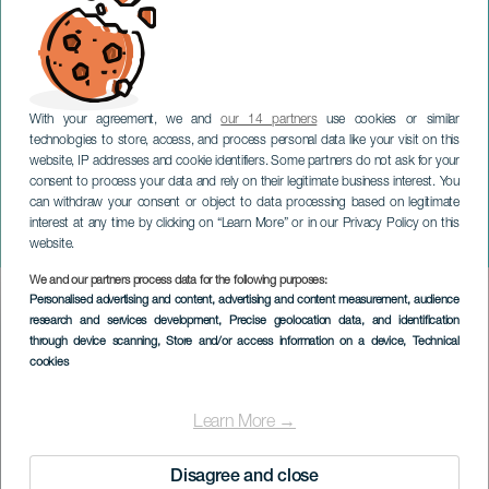
With your agreement, we and
our 14 partners
use cookies or similar
technologies to store, access, and process personal data like your visit on this
website, IP addresses and cookie identifiers. Some partners do not ask for your
consent to process your data and rely on their legitimate business interest. You
can withdraw your consent or object to data processing based on legitimate
TENERIFE
interest at any time by clicking on “Learn More” or in our Privacy Policy on this
La danza e i più piccoli
website.
We and our partners process data for the following purposes:
Imagen
Personalised advertising and content, advertising and content measurement, audience
Listado
research and services development
, Precise geolocation data, and identification
through device scanning
, Store and/or access information on a device
, Technical
cookies
Learn More →
Disagree and close