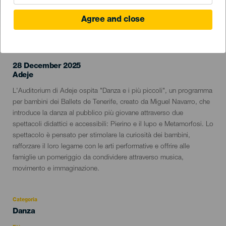
Agree and close
EVENTO PASSATO
28 December 2025
Localidad
Adeje
Descripción
L'Auditorium di Adeje ospita "Danza e i più piccoli", un programma
del
per bambini dei Ballets de Tenerife, creato da Miguel Navarro, che
evento
introduce la danza al pubblico più giovane attraverso due
spettacoli didattici e accessibili: Pierino e il lupo e Metamorfosi. Lo
spettacolo è pensato per stimolare la curiosità dei bambini,
rafforzare il loro legame con le arti performative e offrire alle
famiglie un pomeriggio da condividere attraverso musica,
movimento e immaginazione.
Categoria
Categoría
Danza
del