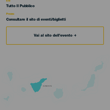
evento
Età
Edad
Tutto Il Pubblico
Recomendada
Prezzo
Consultare il sito di eventi/biglietti
Vai al sito dell’evento
TENERIFE