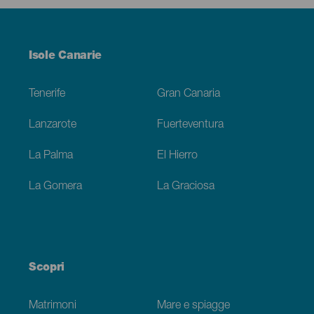
Menú
Isole Canarie
Footer
Tenerife
Gran Canaria
Lanzarote
Fuerteventura
La Palma
El Hierro
La Gomera
La Graciosa
Scopri
Matrimoni
Mare e spiagge