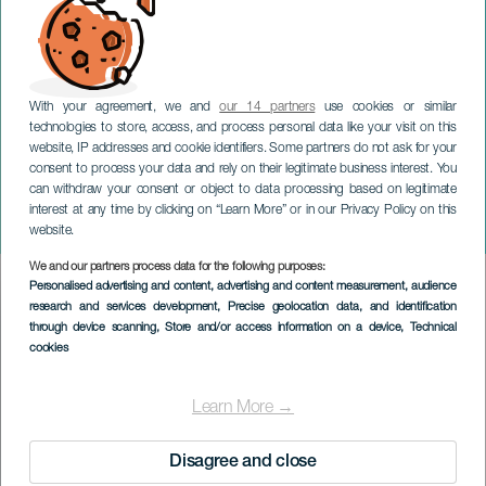
With your agreement, we and
our 14 partners
use cookies or similar
technologies to store, access, and process personal data like your visit on this
website, IP addresses and cookie identifiers. Some partners do not ask for your
consent to process your data and rely on their legitimate business interest. You
can withdraw your consent or object to data processing based on legitimate
TENERIFE
interest at any time by clicking on “Learn More” or in our Privacy Policy on this
La gara di Agachera
website.
We and our partners process data for the following purposes:
Imagen
Personalised advertising and content, advertising and content measurement, audience
Listado
research and services development
, Precise geolocation data, and identification
through device scanning
, Store and/or access information on a device
, Technical
cookies
Learn More →
Disagree and close