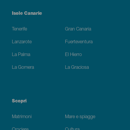
Menú
Isole Canarie
Footer
Tenerife
Gran Canaria
Lanzarote
Fuerteventura
La Palma
El Hierro
La Gomera
La Graciosa
Scopri
Matrimoni
Mare e spiagge
Crociere
Cultura