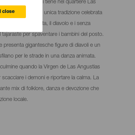
e Angustias, che si tiene nel quartiere Las
 close
inos, è un'antica e unica tradizione celebrata
rante questa festa, il diavolo e i senza
l tajaraste per spaventare i bambini del posto.
 presenta gigantesche figure di diavoli e un
filano per le strade in una danza animata.
 culmine quando la Virgen de Las Angustias
 scacciare i demoni e riportare la calma. La
nante mix di folklore, danza e devozione che
zione locale.