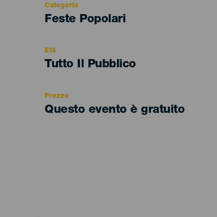
Categoria
Categoría
Feste Popolari
del
evento
Età
Edad
Tutto Il Pubblico
Recomendada
Prezzo
Questo evento è gratuito