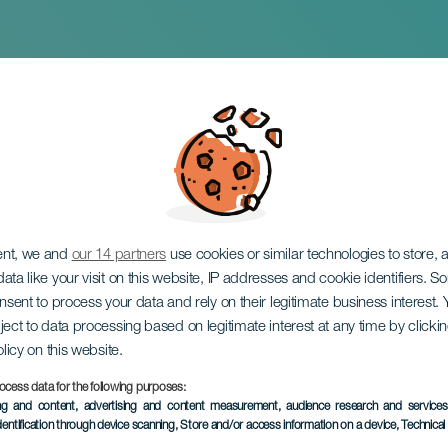
 de los Diablos de A
ent, we and
our 14 partners
use cookies or similar technologies to store,
ata like your visit on this website, IP addresses and cookie identifiers. 
onsent to process your data and rely on their legitimate business interest
ject to data processing based on legitimate interest at any time by click
olicy on this website.
September 2026
ocess data for the following purposes:
Localidad
Las Angustias
ing and content, advertising and content measurement, audience research and service
dentification through device scanning
, Store and/or access information on a device
, Technica