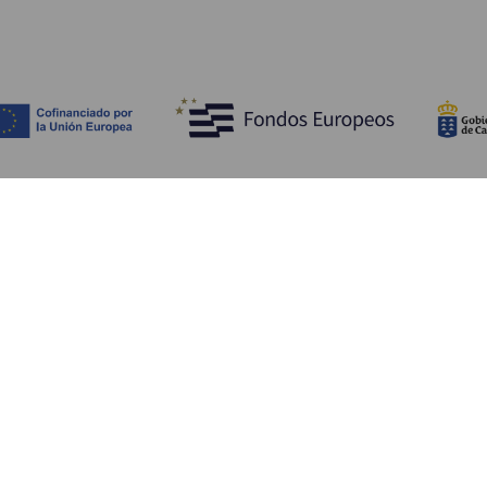
Scopri
I
Matrimoni
Mare e spiagge
A
Crociere
Cultura
Co
Gastronomia
Turismo attivo
Do
Tutti gli articoli
Im