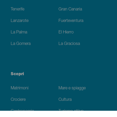
Tenerife
Gran Canaria
Lanzarote
Fuerteventura
La Palma
El Hierro
La Gomera
La Graciosa
Scopri
Matrimoni
Mare e spiagge
Crociere
Cultura
Gastronomia
Turismo attivo