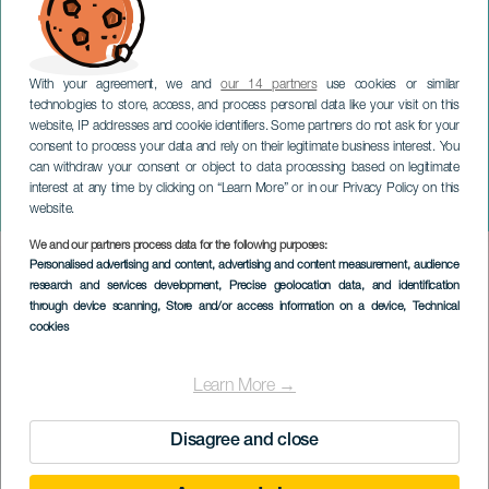
With your agreement, we and
our 14 partners
use cookies or similar
technologies to store, access, and process personal data like your visit on this
website, IP addresses and cookie identifiers. Some partners do not ask for your
consent to process your data and rely on their legitimate business interest. You
can withdraw your consent or object to data processing based on legitimate
TENERIFE
interest at any time by clicking on “Learn More” or in our Privacy Policy on this
La Sala Rossa in concerto
website.
We and our partners process data for the following purposes:
Imagen
Personalised advertising and content, advertising and content measurement, audience
Listado
research and services development
, Precise geolocation data, and identification
through device scanning
, Store and/or access information on a device
, Technical
cookies
Learn More →
Disagree and close