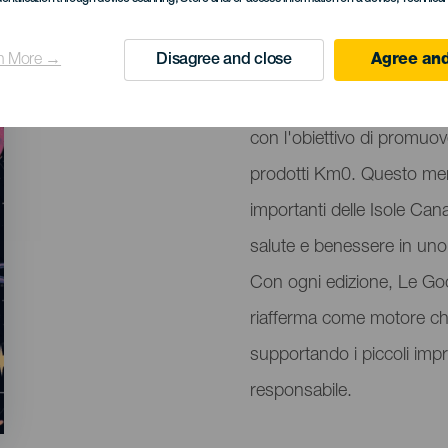
4 to 5 October
Localidad
Santa Cruz de Tener
n More →
Disagree and close
Agree and
Descripción
Le Good Market è un even
del
con l'obiettivo di promuover
evento
prodotti Km0. Questo merc
importanti delle Isole Ca
salute e benessere in uno
Con ogni edizione, Le Goo
riafferma come motore chi
supportando i piccoli imp
responsabile.