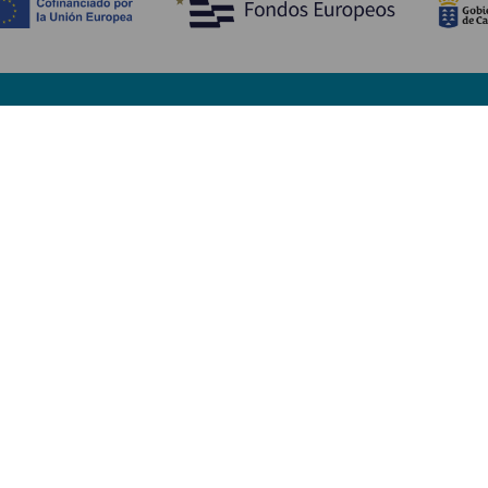
Scopri
I
Matrimoni
Mare e spiagge
A
Crociere
Cultura
Co
Gastronomia
Turismo attivo
Do
Tutti gli articoli
Im