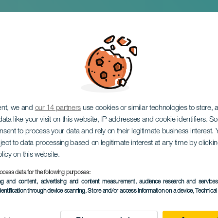
Swing
ent, we and
our 14 partners
use cookies or similar technologies to store,
ata like your visit on this website, IP addresses and cookie identifiers. 
onsent to process your data and rely on their legitimate business interest
ject to data processing based on legitimate interest at any time by click
olicy on this website.
ocess data for the following purposes:
EVENTO PASSATO
ing and content, advertising and content measurement, audience research and service
dentification through device scanning
, Store and/or access information on a device
, Technica
19 July 2025
Localidad
La Laguna