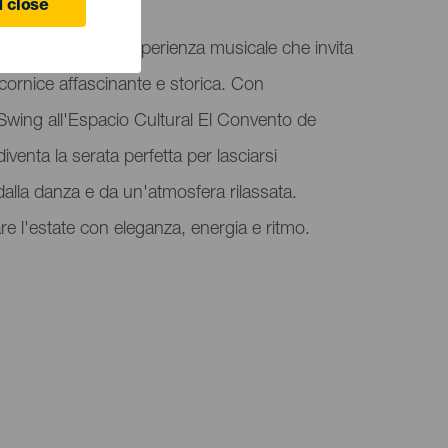
 close
ioia estiva è un'esperienza musicale che invita
cornice affascinante e storica. Con
Swing all'Espacio Cultural El Convento de
venta la serata perfetta per lasciarsi
dalla danza e da un'atmosfera rilassata.
e l'estate con eleganza, energia e ritmo.