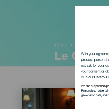
TENERIFE
Le Good 
With your agreem
process personal d
not ask for your c
your consent or ob
or in our Privacy P
We and our partners pr
Imagen
Personalised advertis
Listado
geolocation data, and i