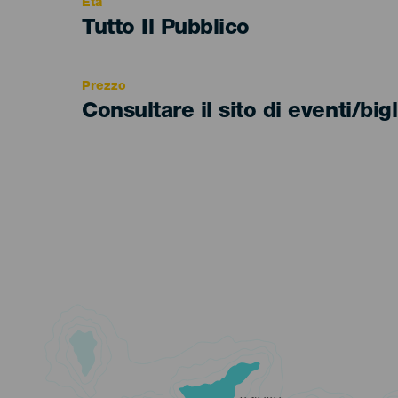
Età
Edad
Tutto Il Pubblico
Recomendada
Prezzo
Consultare il sito di eventi/bigl