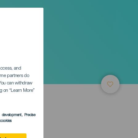
 access, and
Some partners do
. You can withdraw
ing on “Learn More”
s development
, Precise
l cookies