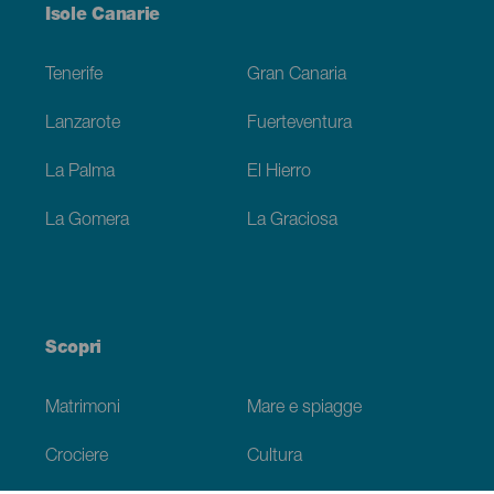
Menú
Isole Canarie
Footer
Tenerife
Gran Canaria
Lanzarote
Fuerteventura
La Palma
El Hierro
La Gomera
La Graciosa
Scopri
Matrimoni
Mare e spiagge
Crociere
Cultura