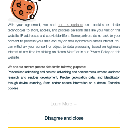
With your agreement, we and
our 14 partners
use cookies or similar
technologies to store, access, and process personal data like your visit on this
website, IP addresses and cookie identifiers. Some partners do not ask for your
consent to process your data and rely on their legitimate business interest. You
can withdraw your consent or object to data processing based on legitimate
TENERIFE
interest at any time by clicking on “Learn More” or in our Privacy Policy on this
Leoni Torres in concerto
website.
We and our partners process data for the following purposes:
Imagen
Personalised advertising and content, advertising and content measurement, audience
Listado
research and services development
, Precise geolocation data, and identification
through device scanning
, Store and/or access information on a device
, Technical
cookies
Learn More →
Disagree and close