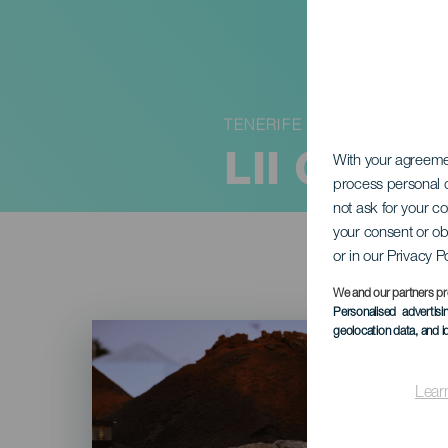
TENERIFE
LII Certa
With your agreem
process personal d
not ask for your c
your consent or ob
or in our Privacy P
We and our partners pr
Personalised advertis
Imagen
geolocation data, and i
Listado
Lear