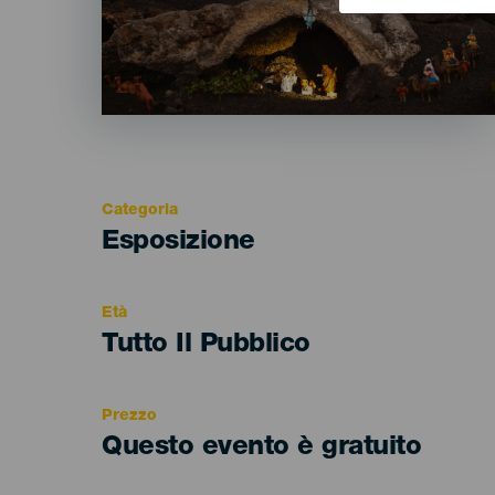
Categoria
Categoría
Esposizione
del
evento
Età
Edad
Tutto Il Pubblico
Recomendada
Prezzo
Questo evento è gratuito