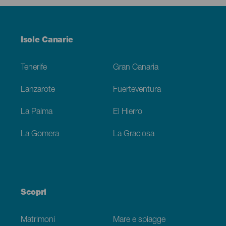
Menú
Isole Canarie
Footer
Tenerife
Gran Canaria
Lanzarote
Fuerteventura
La Palma
El Hierro
La Gomera
La Graciosa
Scopri
Matrimoni
Mare e spiagge