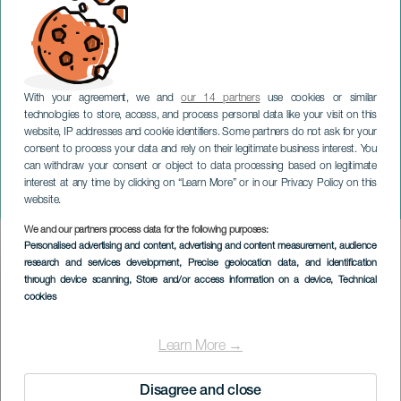
With your agreement, we and
our 14 partners
use cookies or similar
technologies to store, access, and process personal data like your visit on this
website, IP addresses and cookie identifiers. Some partners do not ask for your
consent to process your data and rely on their legitimate business interest. You
can withdraw your consent or object to data processing based on legitimate
TENERIFE
interest at any time by clicking on “Learn More” or in our Privacy Policy on this
Macchie sull'anima
website.
We and our partners process data for the following purposes:
Imagen
Personalised advertising and content, advertising and content measurement, audience
Listado
research and services development
, Precise geolocation data, and identification
through device scanning
, Store and/or access information on a device
, Technical
cookies
Learn More →
Disagree and close