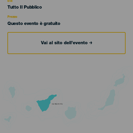
evento
Età
Edad
Tutto Il Pubblico
Recomendada
Prezzo
Questo evento è gratuito
Vai al sito dell’evento
TENERIFE