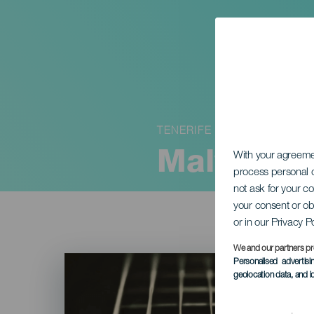
TENERIFE
Malvasía:
With your agreem
process personal d
not ask for your c
your consent or ob
or in our Privacy P
We and our partners pr
Imagen
Personalised advertis
Listado
geolocation data, and i