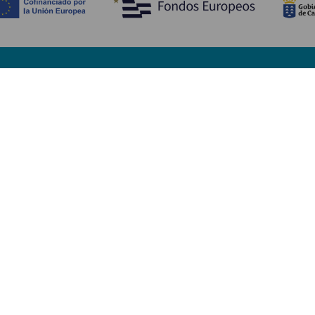
Scopri
I
Matrimoni
Mare e spiagge
A
Crociere
Cultura
Co
Gastronomia
Turismo attivo
Do
Tutti gli articoli
Im