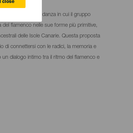
 close
acolo di musica e danza in cui il gruppo
 del flamenco nelle sue forme più primitive,
cestrali delle Isole Canarie. Questa proposta
io di connettersi con le radici, la memoria e
o un dialogo intimo tra il ritmo del flamenco e