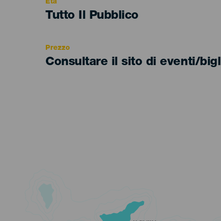
Età
Edad
Tutto Il Pubblico
Recomendada
Prezzo
Consultare il sito di eventi/bigl