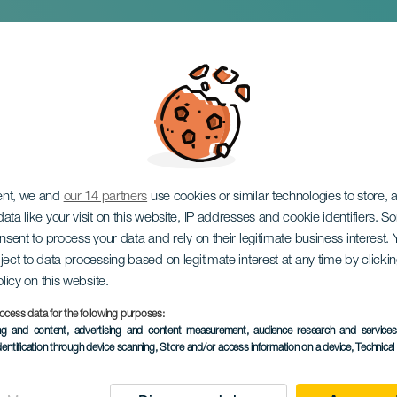
 Eredità a 360°
ent, we and
our 14 partners
use cookies or similar technologies to store,
ata like your visit on this website, IP addresses and cookie identifiers. 
onsent to process your data and rely on their legitimate business interest
ject to data processing based on legitimate interest at any time by click
olicy on this website.
ocess data for the following purposes:
EVENTO PASSATO
ing and content, advertising and content measurement, audience research and service
dentification through device scanning
, Store and/or access information on a device
, Technica
21 March 2026
Localidad
La Orotava