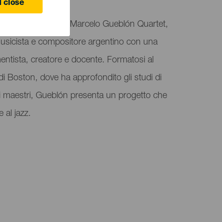
 close
anarias accoglie il Marcelo Gueblón Quartet,
musicista e compositore argentino con una
entista, creatore e docente. Formatosi al
i Boston, dove ha approfondito gli studi di
ti maestri, Gueblón presenta un progetto che
e al jazz.