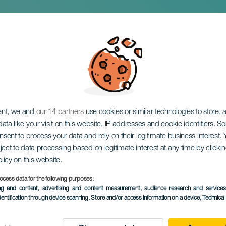
Gueblón Cuarteto
ent, we and
our 14 partners
use cookies or similar technologies to store,
ata like your visit on this website, IP addresses and cookie identifiers. 
onsent to process your data and rely on their legitimate business interest
ject to data processing based on legitimate interest at any time by click
olicy on this website.
ocess data for the following purposes:
EVENTO PASSATO
ing and content, advertising and content measurement, audience research and service
dentification through device scanning
, Store and/or access information on a device
, Technica
22 July 2026
Localidad
Santa Cruz de Tener