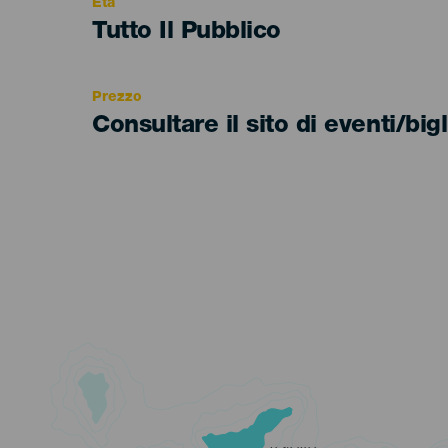
Età
Edad
Tutto Il Pubblico
Recomendada
Prezzo
Consultare il sito di eventi/bigl