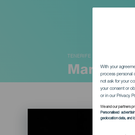
TENERIFE
Marcelo 
With your agreem
process personal d
not ask for your c
your consent or ob
or in our Privacy P
We and our partners pr
Imagen
Personalised advertis
Listado
geolocation data, and i