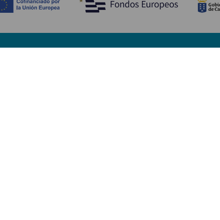
Scopri
I
Matrimoni
Mare e spiagge
A
Crociere
Cultura
Co
Gastronomia
Turismo attivo
Do
Tutti gli articoli
Im