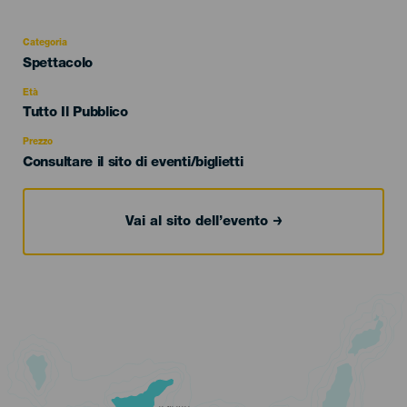
Categoria
Categoría
Spettacolo
del
evento
Età
Edad
Tutto Il Pubblico
Recomendada
Prezzo
Consultare il sito di eventi/biglietti
Vai al sito dell’evento