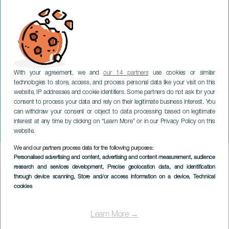
With your agreement, we and
our 14 partners
use cookies or similar
technologies to store, access, and process personal data like your visit on this
website, IP addresses and cookie identifiers. Some partners do not ask for your
consent to process your data and rely on their legitimate business interest. You
can withdraw your consent or object to data processing based on legitimate
TENERIFE
interest at any time by clicking on “Learn More” or in our Privacy Policy on this
Matadero & Momento 0.0
website.
We and our partners process data for the following purposes:
Imagen
Personalised advertising and content, advertising and content measurement, audience
Listado
research and services development
, Precise geolocation data, and identification
through device scanning
, Store and/or access information on a device
, Technical
cookies
Learn More →