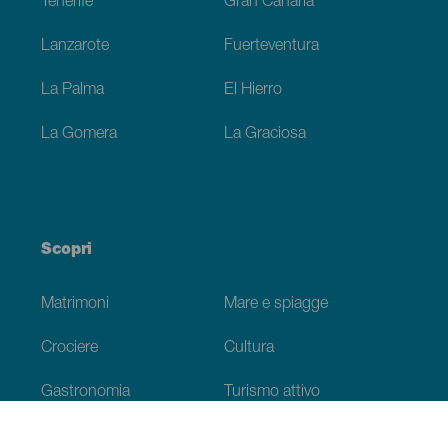
Tenerife
Gran Canaria
Lanzarote
Fuerteventura
La Palma
El Hierro
La Gomera
La Graciosa
Scopri
Matrimoni
Mare e spiagge
Crociere
Cultura
Gastronomia
Turismo attivo
Tutti gli articoli