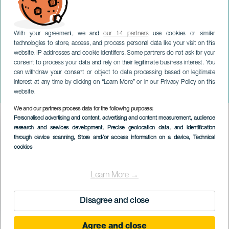
With your agreement, we and
our 14 partners
use cookies or similar
technologies to store, access, and process personal data like your visit on this
website, IP addresses and cookie identifiers. Some partners do not ask for your
consent to process your data and rely on their legitimate business interest. You
can withdraw your consent or object to data processing based on legitimate
TENERIFE
interest at any time by clicking on “Learn More” or in our Privacy Policy on this
Mini Arico Trail
website.
We and our partners process data for the following purposes:
Imagen
Personalised advertising and content, advertising and content measurement, audience
Listado
research and services development
, Precise geolocation data, and identification
through device scanning
, Store and/or access information on a device
, Technical
cookies
Learn More →
Disagree and close
Agree and close