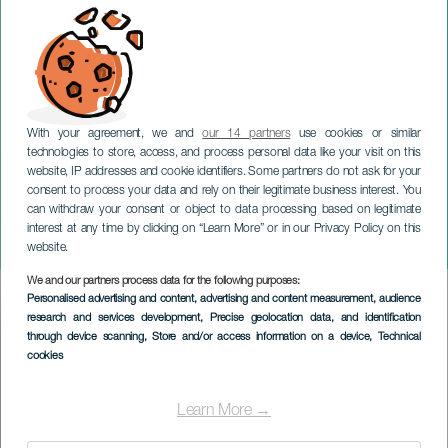
With your agreement, we and
our 14 partners
use cookies or similar
technologies to store, access, and process personal data like your visit on this
website, IP addresses and cookie identifiers. Some partners do not ask for your
consent to process your data and rely on their legitimate business interest. You
can withdraw your consent or object to data processing based on legitimate
TENERIFE
interest at any time by clicking on “Learn More” or in our Privacy Policy on this
MOVE CANARIAS
website.
We and our partners process data for the following purposes:
Imagen
Personalised advertising and content, advertising and content measurement, audience
Listado
research and services development
, Precise geolocation data, and identification
through device scanning
, Store and/or access information on a device
, Technical
cookies
Learn More →