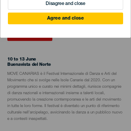
Disagree and close
Agree and close
EVENTO PASSATO
10 to 13 June
Localidad
Buenavista del Norte
Descripción
MOVE CANARIAS è il Festival Internazionale di Danza e Arti del
del
Movimento che si svolge nelle Isole Canarie dal 2020. Con un
evento
programma unico e curato nei minimi dettagli, riunisce compagnie
di danza nazionali e internazionali insieme a talenti locali,
promuovendo la creazione contemporanea e le arti del movimento
in tutte le loro forme. Il festival è diventato un punto di riferimento
culturale nell'arcipelago, avvicinando la danza a un pubblico nuovo
e a contesti inaspettati.