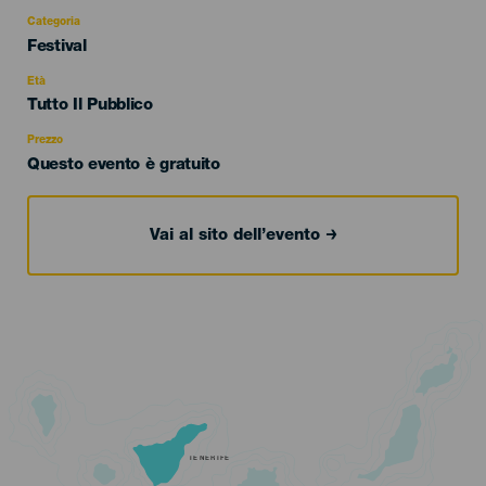
Categoria
Categoría
Festival
del
evento
Età
Edad
Tutto Il Pubblico
Recomendada
Prezzo
Questo evento è gratuito
Vai al sito dell’evento
TENERIFE