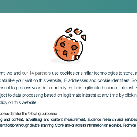
 e il signor Balena
ent, we and
our 14 partners
use cookies or similar technologies to store,
ata like your visit on this website, IP addresses and cookie identifiers. 
onsent to process your data and rely on their legitimate business interest
ject to data processing based on legitimate interest at any time by click
olicy on this website.
ocess data for the following purposes:
EVENTO PASSATO
ing and content, advertising and content measurement, audience research and service
dentification through device scanning
, Store and/or access information on a device
, Technica
06 March 2026