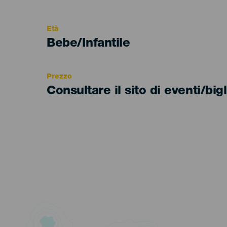
del
evento
Età
Edad
Bebe/Infantile
Recomendada
Prezzo
Consultare il sito di eventi/bigl