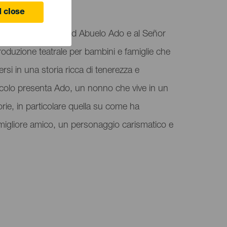
ife
 close
a dà il benvenuto ad Abuelo Ado e al Señor
roduzione teatrale per bambini e famiglie che
ersi in una storia ricca di tenerezza e
colo presenta Ado, un nonno che vive in un
rie, in particolare quella su come ha
 migliore amico, un personaggio carismatico e