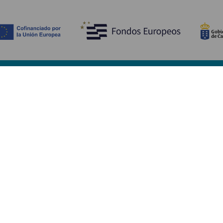
Scopri
I
Matrimoni
Mare e spiagge
A
Crociere
Cultura
Co
Gastronomia
Turismo attivo
Do
Tutti gli articoli
Im