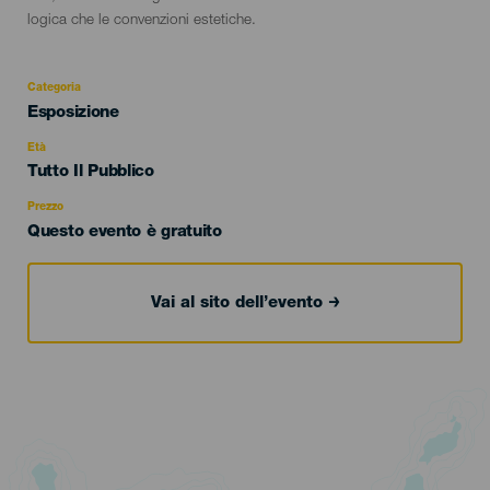
logica che le convenzioni estetiche.
Categoria
Categoría
Esposizione
del
evento
Età
Edad
Tutto Il Pubblico
Recomendada
Prezzo
Questo evento è gratuito
Vai al sito dell’evento