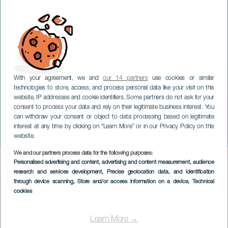
With your agreement, we and
our 14 partners
use cookies or similar
technologies to store, access, and process personal data like your visit on this
website, IP addresses and cookie identifiers. Some partners do not ask for your
consent to process your data and rely on their legitimate business interest. You
TENERIFE
can withdraw your consent or object to data processing based on legitimate
Oscar Domiguez: Due che
interest at any time by clicking on “Learn More” or in our Privacy Policy on this
si incrociano
website.
We and our partners process data for the following purposes:
Imagen
Personalised advertising and content, advertising and content measurement, audience
Listado
research and services development
, Precise geolocation data, and identification
through device scanning
, Store and/or access information on a device
, Technical
cookies
Learn More →