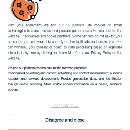
With your agreement, we and
our 14 partners
use cookies or similar
technologies to store, access, and process personal data like your visit on this
website, IP addresses and cookie identifiers. Some partners do not ask for your
consent to process your data and rely on their legitimate business interest. You
can withdraw your consent or object to data processing based on legitimate
TENERIFE
interest at any time by clicking on “Learn More” or in our Privacy Policy on this
Paisanos
website.
We and our partners process data for the following purposes:
Imagen
Personalised advertising and content, advertising and content measurement, audience
Listado
research and services development
, Precise geolocation data, and identification
through device scanning
, Store and/or access information on a device
, Technical
cookies
Learn More →
Disagree and close