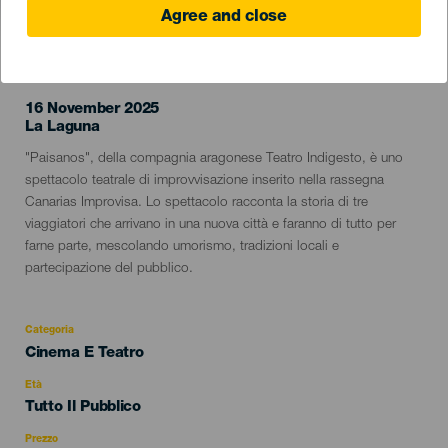
Agree and close
EVENTO PASSATO
16 November 2025
Localidad
La Laguna
Descripción
"Paisanos", della compagnia aragonese Teatro Indigesto, è uno
del
spettacolo teatrale di improvvisazione inserito nella rassegna
evento
Canarias Improvisa. Lo spettacolo racconta la storia di tre
viaggiatori che arrivano in una nuova città e faranno di tutto per
farne parte, mescolando umorismo, tradizioni locali e
partecipazione del pubblico.
Categoria
Categoría
Cinema E Teatro
del
evento
Età
Edad
Tutto Il Pubblico
Recomendada
Prezzo