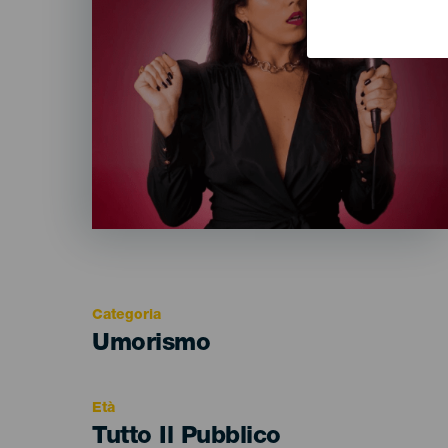
Categoria
Categoría
Umorismo
del
evento
Età
Edad
Tutto Il Pubblico