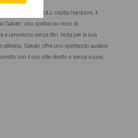
eíslas, l'Auditorium ULL ospita Hardcore, il
a Galván: uno spettacolo ricco di
tà e umorismo senza filtri. Nota per la sua
 e attivista, Galván offre uno spettacolo audace
corretto con il suo stile diretto e senza scuse.