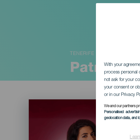
TENERIFE
Patricia 
With your agreem
process personal d
not ask for your c
your consent or ob
or in our Privacy P
Imagen
Listado
We and our partners pr
Personalised advertis
geolocation data, and i
Lear