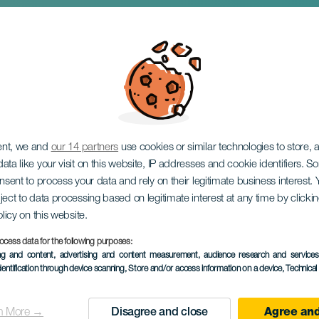
Galván: Hardcore
ent, we and
our 14 partners
use cookies or similar technologies to store,
ata like your visit on this website, IP addresses and cookie identifiers. 
onsent to process your data and rely on their legitimate business interest
ject to data processing based on legitimate interest at any time by click
olicy on this website.
ocess data for the following purposes:
ing and content, advertising and content measurement, audience research and service
EVENTO PASSATO
dentification through device scanning
, Store and/or access information on a device
, Technica
21 September 2025
Localidad
La Laguna
n More →
Disagree and close
Agree and