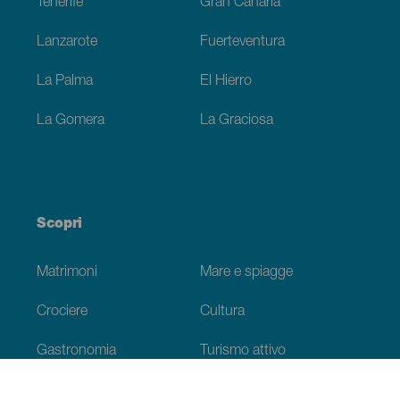
Tenerife
Gran Canaria
Lanzarote
Fuerteventura
La Palma
El Hierro
La Gomera
La Graciosa
Scopri
Matrimoni
Mare e spiagge
Crociere
Cultura
Gastronomia
Turismo attivo
Tutti gli articoli