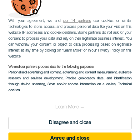
With your agreement, we and
our 14 partners
use cookies or similar
technologies to store, access, and process personal data like your visit on this
website, IP addresses and cookie identifiers. Some partners do not ask for your
consent to process your data and rely on their legitimate business interest. You
TENERIFE
can withdraw your consent or object to data processing based on legitimate
Pedro Guerra e Javier
interest at any time by clicking on “Learn More” or in our Privacy Policy on this
Álvarez in concerto
website.
We and our partners process data for the following purposes:
Imagen
Personalised advertising and content, advertising and content measurement, audience
Listado
research and services development
, Precise geolocation data, and identification
through device scanning
, Store and/or access information on a device
, Technical
cookies
Learn More →
Disagree and close
Agree and close