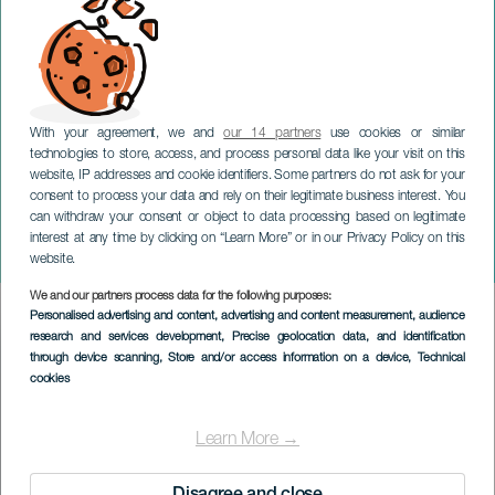
With your agreement, we and
our 14 partners
use cookies or similar
technologies to store, access, and process personal data like your visit on this
website, IP addresses and cookie identifiers. Some partners do not ask for your
consent to process your data and rely on their legitimate business interest. You
TENERIFE
can withdraw your consent or object to data processing based on legitimate
Piazza di Natale di La
interest at any time by clicking on “Learn More” or in our Privacy Policy on this
Laguna
website.
We and our partners process data for the following purposes:
Imagen
Personalised advertising and content, advertising and content measurement, audience
Listado
research and services development
, Precise geolocation data, and identification
through device scanning
, Store and/or access information on a device
, Technical
cookies
Learn More →