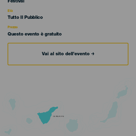
Categoría
Festival
del
evento
Età
Edad
Tutto Il Pubblico
Recomendada
Prezzo
Questo evento è gratuito
Vai al sito dell’evento
TENERIFE