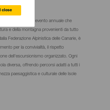
 close
 delle Canarie è un evento annuale che
natura e della montagna provenienti da tutto
alla Federazione Alpinistica delle Canarie, è
mento per la convivialità, il rispetto
ione dell'escursionismo organizzato. Ogni
ola diversa, offrendo percorsi adatti a tutti i
cchezza paesaggistica e culturale delle Isole