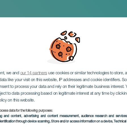
cursionistico delle 
ent, we and
our 14 partners
use cookies or similar technologies to store,
ata like your visit on this website, IP addresses and cookie identifiers. 
onsent to process your data and rely on their legitimate business interest
ject to data processing based on legitimate interest at any time by click
olicy on this website.
ocess data for the following purposes:
EVENTO PASSATO
ing and content, advertising and content measurement, audience research and service
dentification through device scanning
, Store and/or access information on a device
, Technica