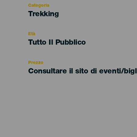
Categoria
Categoría
Trekking
del
evento
Età
Edad
Tutto Il Pubblico
Recomendada
Prezzo
Consultare il sito di eventi/bigl