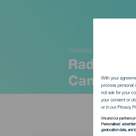
TENERIFE
Raduno es
Canarie
With your agreem
process personal d
not ask for your c
your consent or ob
or in our Privacy P
We and our partners pr
Personalised advertis
geolocation data, and i