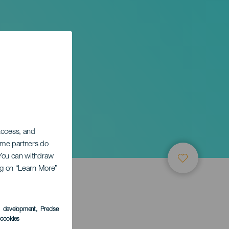
Isole
 access, and
Some partners do
. You can withdraw
ing on “Learn More”
s development
, Precise
l cookies