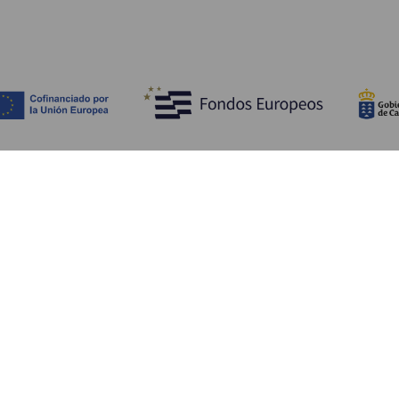
Scopri
I
Matrimoni
Mare e spiagge
A
Crociere
Cultura
Co
Gastronomia
Turismo attivo
Do