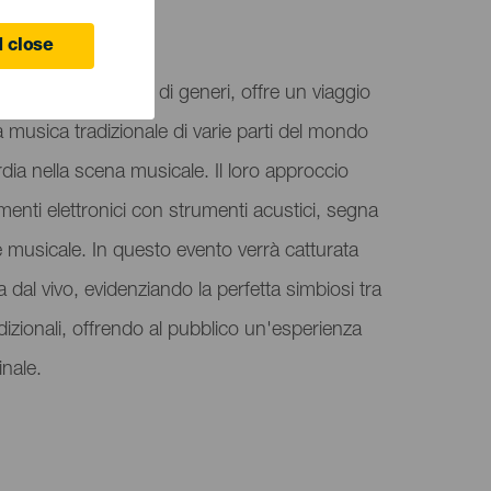
 close
ua audace fusione di generi, offre un viaggio
 musica tradizionale di varie parti del mondo
ia nella scena musicale. Il loro approccio
menti elettronici con strumenti acustici, segna
le musicale. In questo evento verrà catturata
 dal vivo, evidenziando la perfetta simbiosi tra
radizionali, offrendo al pubblico un'esperienza
inale.