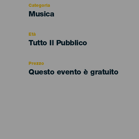
Categoria
Categoría
Musica
del
evento
Età
Edad
Tutto Il Pubblico
Recomendada
Prezzo
Questo evento è gratuito