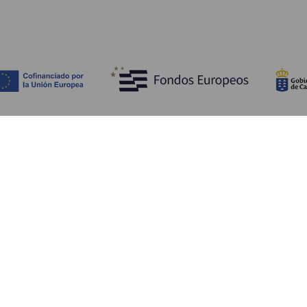
Scopri
I
Matrimoni
Mare e spiagge
A
Crociere
Cultura
Co
Gastronomia
Turismo attivo
Do