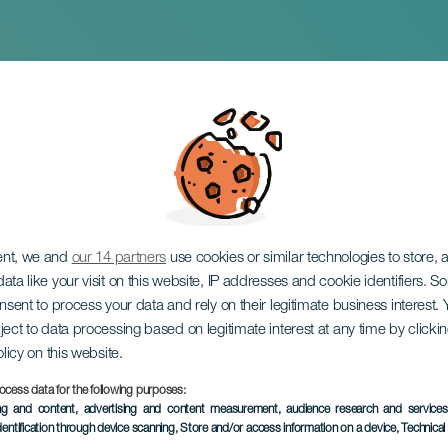
: Experimental
ent, we and
our 14 partners
use cookies or similar technologies to store,
ata like your visit on this website, IP addresses and cookie identifiers. 
onsent to process your data and rely on their legitimate business interest
ject to data processing based on legitimate interest at any time by click
olicy on this website.
ocess data for the following purposes:
EVENTO PASSATO
ing and content, advertising and content measurement, audience research and service
dentification through device scanning
, Store and/or access information on a device
, Technica