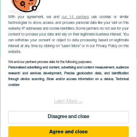
With your agreement, we and
our 14 partners
use cookies or similar
technologies to store, access, and process personal data like your visit on this
website, IP addresses and cookie identifiers. Some partners do not ask for your
consent to process your data and rely on their legitimate business interest. You
can withdraw your consent or object to data processing based on legitimate
TENERIFE
interest at any time by clicking on “Learn More” or in our Privacy Policy on this
Squadra verso la morte
website.
We and our partners process data for the following purposes:
Imagen
Personalised advertising and content, advertising and content measurement, audience
Listado
research and services development
, Precise geolocation data, and identification
through device scanning
, Store and/or access information on a device
, Technical
cookies
Learn More →
Disagree and close
Agree and close
EVENTO PASSATO