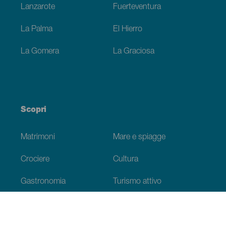
Lanzarote
Fuerteventura
La Palma
El Hierro
La Gomera
La Graciosa
Scopri
Matrimoni
Mare e spiagge
Crociere
Cultura
Gastronomia
Turismo attivo
Tutti gli articoli