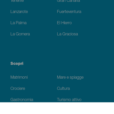
Tenerife
Gran Canaria
Lanzarote
Fuerteventura
La Palma
El Hierro
La Gomera
La Graciosa
Scopri
Matrimoni
Mare e spiagge
Crociere
Cultura
Gastronomia
Turismo attivo
Tutti gli articoli