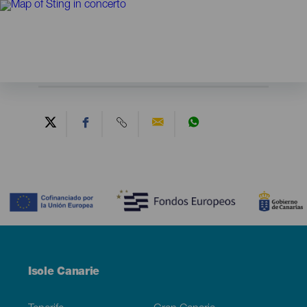
Contenido
Menú
Isole Canarie
Footer