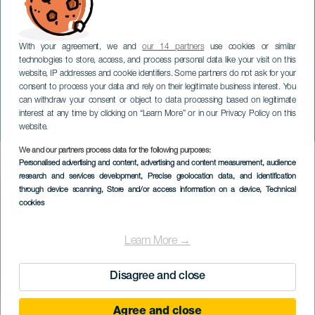
With your agreement, we and
our 14 partners
use cookies or similar
technologies to store, access, and process personal data like your visit on this
website, IP addresses and cookie identifiers. Some partners do not ask for your
consent to process your data and rely on their legitimate business interest. You
can withdraw your consent or object to data processing based on legitimate
TENERIFE
interest at any time by clicking on “Learn More” or in our Privacy Policy on this
Sting in concerto
website.
We and our partners process data for the following purposes:
Imagen
Personalised advertising and content, advertising and content measurement, audience
Listado
research and services development
, Precise geolocation data, and identification
through device scanning
, Store and/or access information on a device
, Technical
cookies
Learn More →
Disagree and close
Agree and close