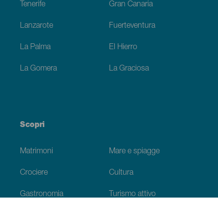
Tenerife
Gran Canaria
Lanzarote
Fuerteventura
La Palma
El Hierro
La Gomera
La Graciosa
Scopri
Matrimoni
Mare e spiagge
Crociere
Cultura
Gastronomia
Turismo attivo
Tutti gli articoli