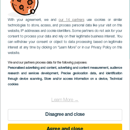
With your agreement, we and
our 14 partners
use cookies or similar
technologies to store, access, and process personal data like your visit on this
website, IP addresses and cookie identifiers. Some partners do not ask for your
consent to process your data and rely on their legitimate business interest. You
can withdraw your consent or object to data processing based on legitimate
TENERIFE
interest at any time by clicking on “Learn More” or in our Privacy Policy on this
Taburiente: 50 anni e oltre
website.
We and our partners process data for the following purposes:
Imagen
Personalised advertising and content, advertising and content measurement, audience
Listado
research and services development
, Precise geolocation data, and identification
through device scanning
, Store and/or access information on a device
, Technical
cookies
Learn More →
Disagree and close
Agree and close