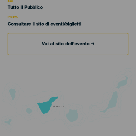
evento
Età
Edad
Tutto Il Pubblico
Recomendada
Prezzo
Consultare il sito di eventi/biglietti
Vai al sito dell’evento
TENERIFE