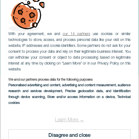
With your agreement, we and
our 14 partners
use cookies or similar
technologies to store, access, and process personal data like your visit on this
website, IP addresses and cookie identifiers. Some partners do not ask for your
consent to process your data and rely on their legitimate business interest. You
can withdraw your consent or object to data processing based on legitimate
TENERIFE
interest at any time by clicking on “Learn More” or in our Privacy Policy on this
Tenerife Teide 360
website.
We and our partners process data for the following purposes:
Imagen
Personalised advertising and content, advertising and content measurement, audience
Listado
research and services development
, Precise geolocation data, and identification
through device scanning
, Store and/or access information on a device
, Technical
cookies
Learn More →
Disagree and close