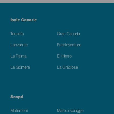
Menú
Isole Canarie
Footer
Tenerife
Gran Canaria
Lanzarote
Fuerteventura
La Palma
El Hierro
La Gomera
La Graciosa
Scopri
Matrimoni
Mare e spiagge