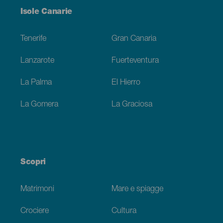
Menú
Isole Canarie
Footer
Tenerife
Gran Canaria
Lanzarote
Fuerteventura
La Palma
El Hierro
La Gomera
La Graciosa
Scopri
Matrimoni
Mare e spiagge
Crociere
Cultura