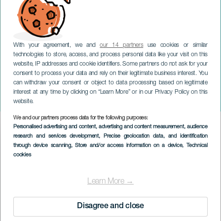
With your agreement, we and
our 14 partners
use cookies or similar
technologies to store, access, and process personal data like your visit on this
website, IP addresses and cookie identifiers. Some partners do not ask for your
consent to process your data and rely on their legitimate business interest. You
can withdraw your consent or object to data processing based on legitimate
TENERIFE
interest at any time by clicking on “Learn More” or in our Privacy Policy on this
The Pestoff
website.
We and our partners process data for the following purposes:
Imagen
Personalised advertising and content, advertising and content measurement, audience
Listado
research and services development
, Precise geolocation data, and identification
through device scanning
, Store and/or access information on a device
, Technical
cookies
Learn More →
Disagree and close