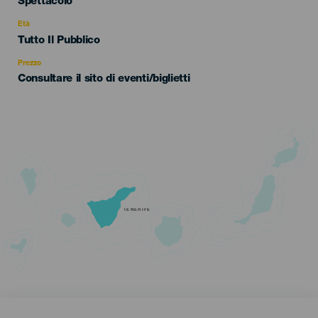
Categoría
Spettacolo
del
evento
Età
Edad
Tutto Il Pubblico
Recomendada
Prezzo
Consultare il sito di eventi/biglietti
TENERIFE