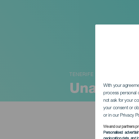
TENERIFE
Una madre
With your agreem
process personal d
not ask for your c
your consent or ob
or in our Privacy P
We and our partners pr
Personalised advertis
geolocation data, and i