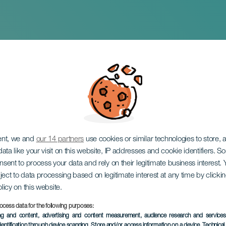
 de película
ent, we and
our 14 partners
use cookies or similar technologies to store,
ata like your visit on this website, IP addresses and cookie identifiers. 
onsent to process your data and rely on their legitimate business interest
ject to data processing based on legitimate interest at any time by click
olicy on this website.
ocess data for the following purposes:
EVENTO PASSATO
ing and content, advertising and content measurement, audience research and service
dentification through device scanning
, Store and/or access information on a device
, Technica