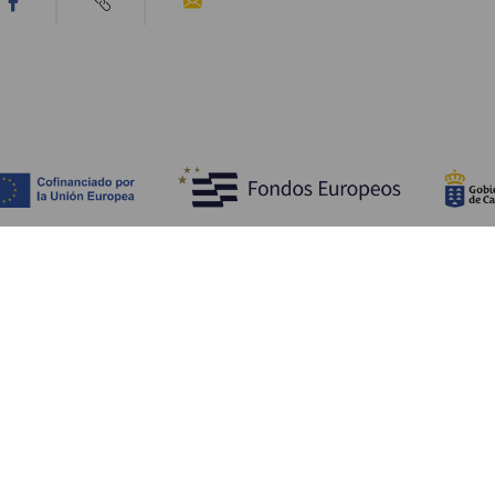
Scopri
I
Matrimoni
Mare e spiagge
A
Crociere
Cultura
Co