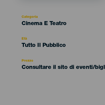
Categoria
Categoría
Cinema E Teatro
del
evento
Età
Edad
Tutto Il Pubblico
Recomendada
Prezzo
Consultare il sito di eventi/bigl