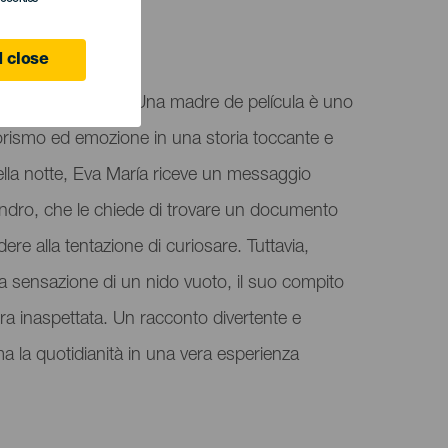
 close
eranos del Taoro, Una madre de película è uno
rismo ed emozione in una storia toccante e
ella notte, Eva María riceve un messaggio
jandro, che le chiede di trovare un documento
ere alla tentazione di curiosare. Tuttavia,
e la sensazione di un nido vuoto, il suo compito
ra inaspettata. Un racconto divertente e
la quotidianità in una vera esperienza