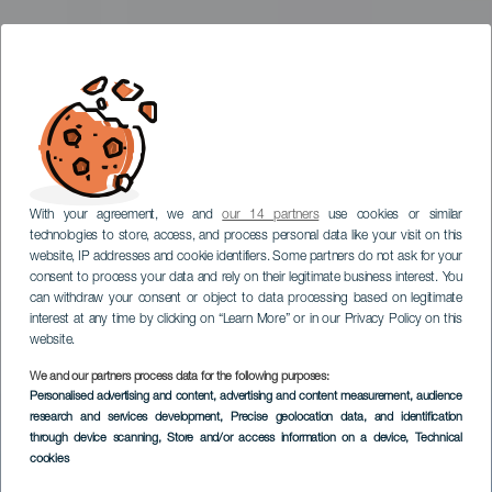
With your agreement, we and
our 14 partners
use cookies or similar
technologies to store, access, and process personal data like your visit on this
website, IP addresses and cookie identifiers. Some partners do not ask for your
consent to process your data and rely on their legitimate business interest. You
can withdraw your consent or object to data processing based on legitimate
interest at any time by clicking on “Learn More” or in our Privacy Policy on this
website.
We and our partners process data for the following purposes:
Personalised advertising and content, advertising and content measurement, audience
research and services development
Paese di El Sauzal
, Precise geolocation data, and identification
through device scanning
, Store and/or access information on a device
, Technical
cookies