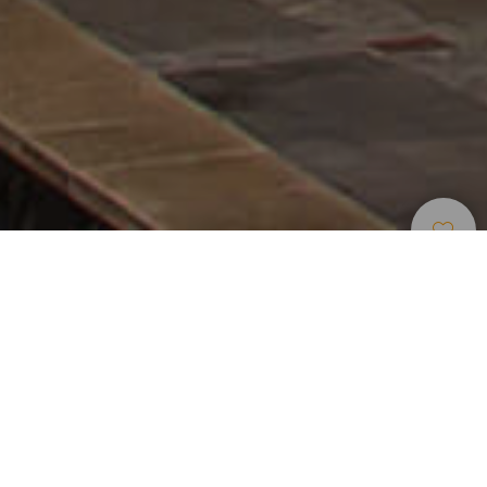
Luoghi Di Charme
>
Tenerife
>
Paese
L’incanto di un paese con viste deliziose
Se qualcosa rende unico il paese di El Sauzal, dalla cima
dei suoi angoli pieni di fascino, sono i suoi panorami.
Situato nel nord di Tenerife, su una scogliera, tutto il paese
è in sostanza un immenso belvedere da cui ammirare una
vista unica sul Teide che vigila sulla valle di La Orotava o la