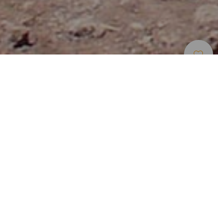
Percorsi In Mountain Bike
>
Tenerife
Percorso circolare su piste ampie fino alla Valle de La
Orotava
Questa via dal percorso lungo che parte da La Esperanza a
Santiago del Teide incrocia il versante nord di Tenerife. Già
dal punto di partenza, la bici corre su larghe e comode
piste battute, tra boschi di pino canario che sembrano
alleviare lo sforzo che richiede l’ascesa lungo la dorsale
che dà forma all’asse dell’isola. Qui si raggiunge il punto
più alto del tragitto, 1.728 metri, un bel preambolo alla