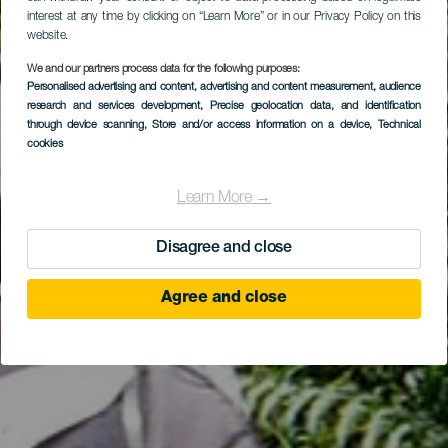
interest at any time by clicking on “Learn More” or in our Privacy Policy on this
website.
We and our partners process data for the following purposes:
Percorso mountain
Personalised advertising and content, advertising and content measurement, audience
research and services development
bike sul versante nord
, Precise geolocation data, and identification
through device scanning
, Store and/or access information on a device
, Technical
di Tenerife
cookies
Learn More →
Disagree and close
Agree and close