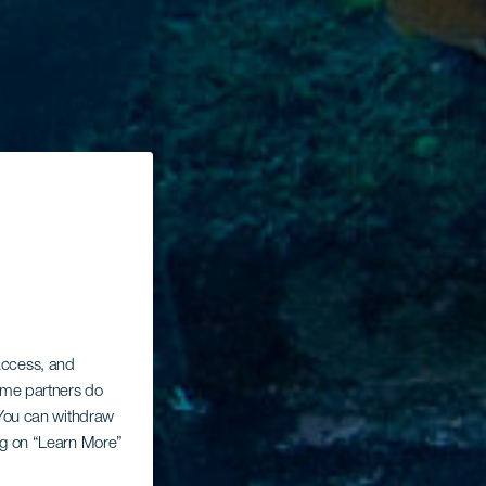
 access, and
Some partners do
. You can withdraw
ing on “Learn More”