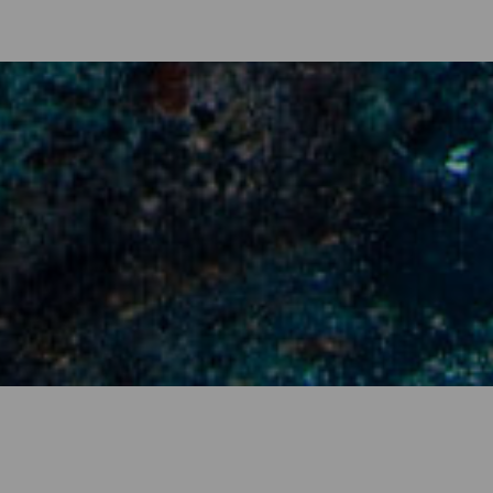
one di La Palma
do per lasciarsi conquistare dalla bellezza vulcanica dell'isola ed
sono la porta d'accesso a riserve marine ricche di vita, a monumen
ratica di questo sport. Sparsi lungo quasi tutta la costa, i siti di 
nno, grazie all'ottima temperatura media annuale delle sue acque. S
lma.