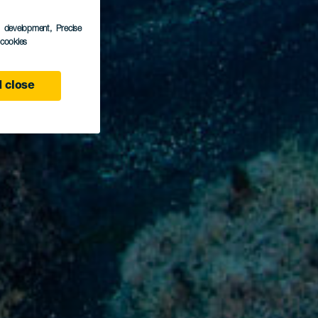
s development
, Precise
l cookies
 close