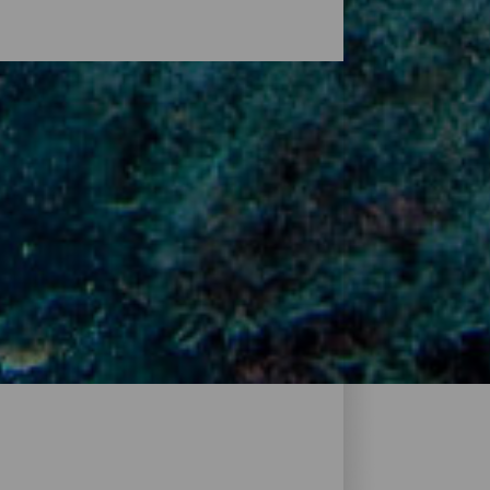
 esplorare la sua natura da un altro
ti sottomarini o a zone meno profonde
immersione di La Palma offrono un'esperienza
copri quali sono i principali e inizia a