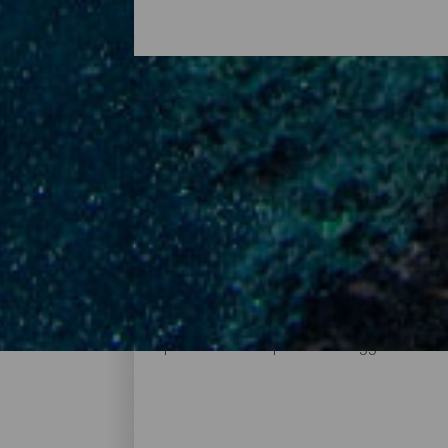
I migliori siti di immersi
Le immersioni subacquee sono un ottimo mo
punto di vista. Le sue acque trasparenti 
dove potrai iniziare ad addentrarti nella p
subacquea unica in qualsiasi periodo dell'a
pianificare il tuo prossimo viaggio a La Pa