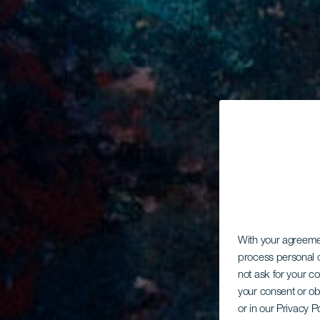
With your agreem
process personal d
not ask for your c
your consent or ob
or in our Privacy P