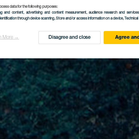
ocess data for the following purposes:
ing and content, advertising and content measurement, audience research and service
dentification through device scanning
, Store and/or access information on a device
, Technica
n More →
Disagree and close
Agree and