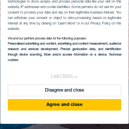
technologies to store, access, and process personal data like your visit on this
website, IP addresses and cookie identifiers. Some partners do not ask for your
consent to process your data and rely on their legitimate business interest. You
can withdraw your consent or object to data processing based on legitimate
interest at any time by clicking on “Learn More” or in our Privacy Policy on this
website.
We and our partners process data for the following purposes:
Personalised advertising and content, advertising and content measurement, audience
research and services development
, Precise geolocation data, and identification
through device scanning
, Store and/or access information on a device
, Technical
cookies
Learn More →
Disagree and close
Agree and close