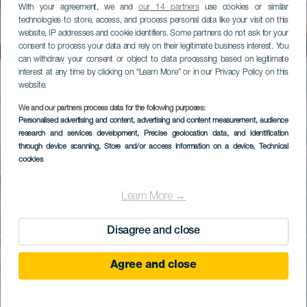
With your agreement, we and
our 14 partners
use cookies or similar
technologies to store, access, and process personal data like your visit on this
website, IP addresses and cookie identifiers. Some partners do not ask for your
consent to process your data and rely on their legitimate business interest. You
can withdraw your consent or object to data processing based on legitimate
interest at any time by clicking on “Learn More” or in our Privacy Policy on this
website.
We and our partners process data for the following purposes:
Personalised advertising and content, advertising and content measurement, audience
research and services development
, Precise geolocation data, and identification
through device scanning
, Store and/or access information on a device
, Technical
cookies
Learn More →
Disagree and close
Agree and close