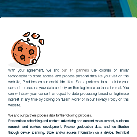
With your agreement, we and
our 14 partners
use cookies or similar
technologies to store, access, and process personal data like your visit on this
website, IP addresses and cookie identifiers. Some partners do not ask for your
consent to process your data and rely on their legitimate business interest. You
can withdraw your consent or object to data processing based on legitimate
interest at any time by clicking on “Learn More” or in our Privacy Policy on this
website.
We and our partners process data for the following purposes:
Personalised advertising and content, advertising and content measurement, audience
research and services development
, Precise geolocation data, and identification
through device scanning
, Store and/or access information on a device
, Technical