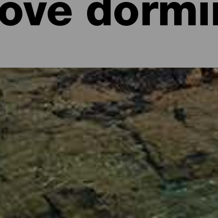
ove dormi
minata, delle vacanze familiari al mare, un fine settimana da sogn
l sole. Non hai scuse per non fare le valigie e partire per le Isole Ca
tutto l’anno, con paesaggi mozzafiato e variegati e con un’offerta 
 in compagnia, in coppia o in famiglia, agli avventurieri che si sposta
vano sistemazioni per tutti i gusti: hotel moderni e magnifici situati 