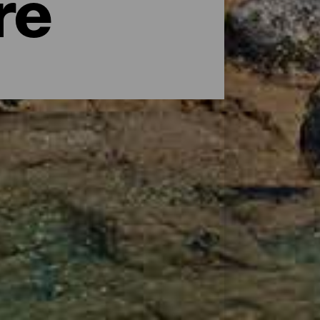
re
o immersi in una natura favolosa, o alcuni
narie, la destinazione ideale per trovare la
alberghiera che ha saputo adattarsi ad
no da soli, ai più attivi o agli amanti della
in prossimità di spiagge semiprivate,