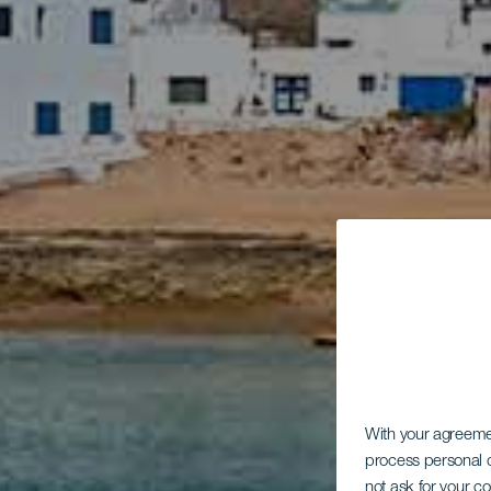
With your agreem
process personal d
not ask for your c