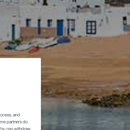
 access, and
Some partners do
. You can withdraw