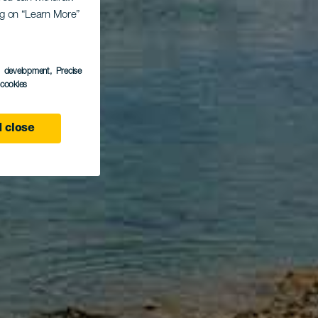
ing on “Learn More”
s development
, Precise
l cookies
 close