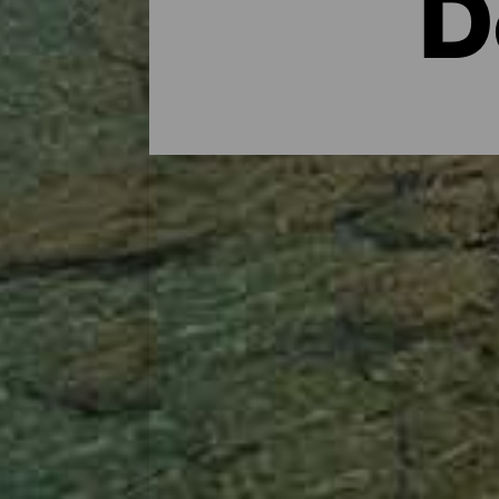
D
Hotel per tutti i gusti
Una fuga romantica verso una spiaggia ster
giorni per distrarsi, fare sport e prendere i
felicità. Un luogo con un clima temperato 
ogni tipo di turista: a coloro che viaggiano
tranquillità e del relax. Alle Canarie si tro