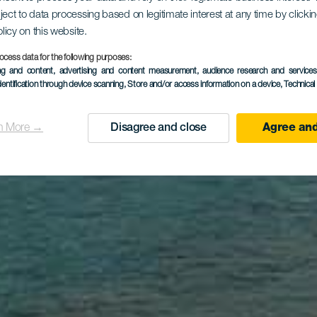
ject to data processing based on legitimate interest at any time by click
olicy on this website.
ocess data for the following purposes:
ing and content, advertising and content measurement, audience research and service
dentification through device scanning
, Store and/or access information on a device
, Technica
n More →
Disagree and close
Agree and