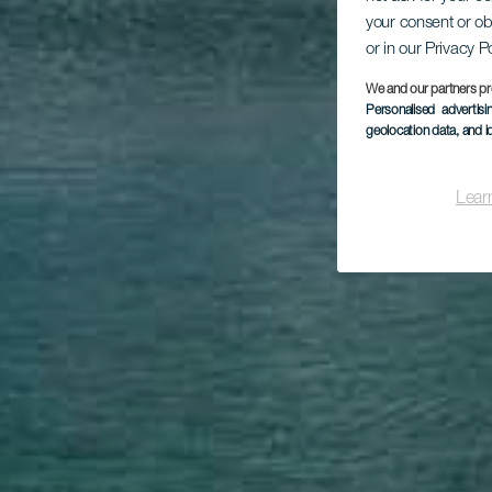
your consent or ob
or in our Privacy P
We and our partners pr
Personalised advertis
geolocation data, and i
Lear