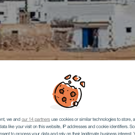
ent, we and
our 14 partners
use cookies or similar technologies to store,
ata like your visit on this website, IP addresses and cookie identifiers. 
onsent to process your data and rely on their legitimate business interest