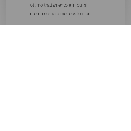
ottimo trattamento e in cui si
ritorna sempre molto volentieri.
ISOLE
COMUNE
TIPO