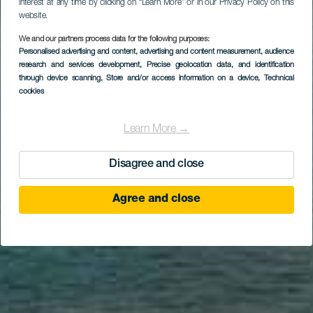
interest at any time by clicking on “Learn More” or in our Privacy Policy on this
website.
We and our partners process data for the following purposes:
Personalised advertising and content, advertising and content measurement, audience
research and services development
, Precise geolocation data, and identification
through device scanning
, Store and/or access information on a device
, Technical
cookies
Learn More →
Disagree and close
Agree and close