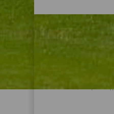
Golf tutto l'anno
Giocare a golf nelle Isole Canarie significa
mare sullo sfondo e disputare partite in u
condizioni simili. La maggior parte dei ca
caddy e istruttori di ogni livello. Inoltre i
usufruire di ristoranti, bar e Spa. Tutto a