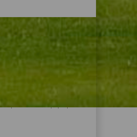
i, andare da una buca all'altra avendo il
chi posti al mondo possono offrire
rovvisti di impianti moderni con boogy,
ve oltre a giocare a golf è possibile
occuparsi che non sia il proprio par.