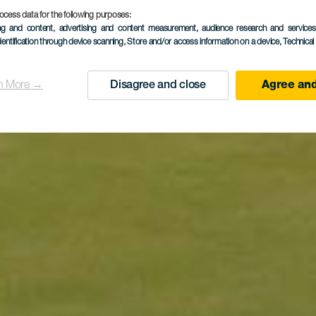
ocess data for the following purposes:
ing and content, advertising and content measurement, audience research and service
dentification through device scanning
, Store and/or access information on a device
, Technica
n More →
Disagree and close
Agree and