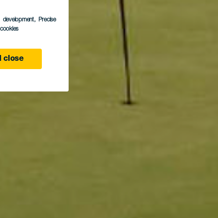
s development
, Precise
l cookies
 close