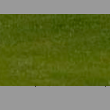
 colpire la pallina su un campo progettato dai migliori professionist
n clima con temperature annuali che oscillano tra i 19° e i 25°. Po
mpi delle isole sono perfettamente integrati nel paesaggio e sono p
n molti casi si trovano all'interno di complessi alberghieri di lusso, do
ppositamente pensato perché i giocatori non abbiano altro di cui pre