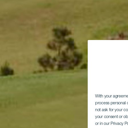
With your agreem
process personal d
not ask for your c
your consent or ob
or in our Privacy P