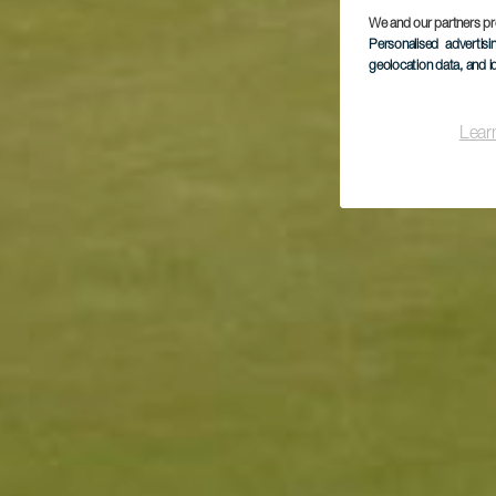
We and our partners pr
Personalised advertis
geolocation data, and i
Lear