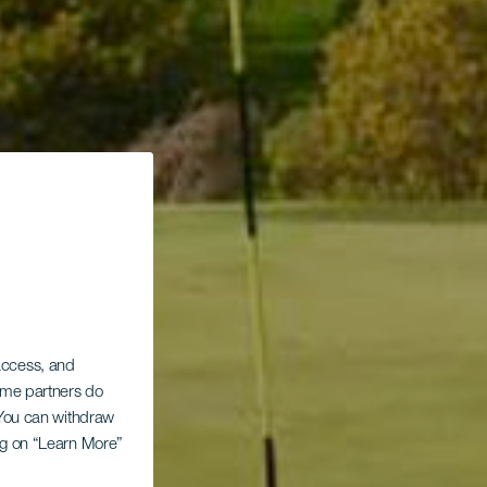
 access, and
Some partners do
. You can withdraw
ing on “Learn More”