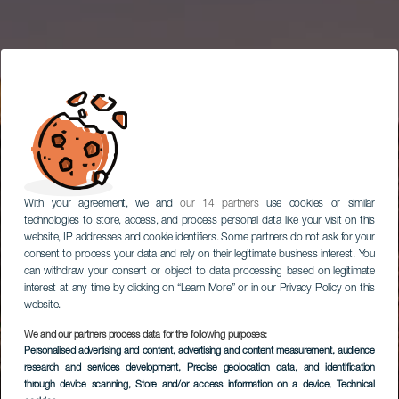
With your agreement, we and
our 14 partners
use cookies or similar
technologies to store, access, and process personal data like your visit on this
website, IP addresses and cookie identifiers. Some partners do not ask for your
consent to process your data and rely on their legitimate business interest. You
can withdraw your consent or object to data processing based on legitimate
interest at any time by clicking on “Learn More” or in our Privacy Policy on this
website.
We and our partners process data for the following purposes:
Personalised advertising and content, advertising and content measurement, audience
research and services development
, Precise geolocation data, and identification
through device scanning
, Store and/or access information on a device
, Technical