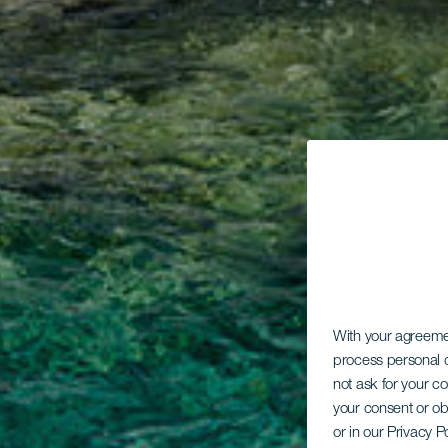
With your agreem
process personal d
not ask for your c
your consent or ob
or in our Privacy P