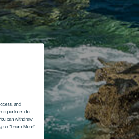
 access, and
Some partners do
. You can withdraw
ing on “Learn More”