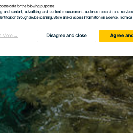
ocess data for the following purposes:
ing and content, advertising and content measurement, audience research and service
dentification through device scanning
, Store and/or access information on a device
, Technica
n More →
Disagree and close
Agree and