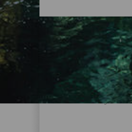
Un ambiente spettacolare
Fare un bagno nelle cristalline acque dell'
una delle tante piscine naturali delle Isole
grande fascino e di una bellezza impressio
senza intervento umano alcuno che non sia 
desideri non solo fare un bagno rinfrescan