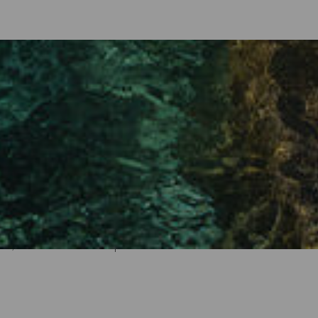
 per tuffarsi
Atlantico è sempre un piacere, ma l'esperienza può trasformarsi in q
 Canarie. L'arcipelago è particolarmente ricco di risorse naturali, tra
nante. Le piscine naturali sono spazi stagni in cui, grazie alla lor
la predisposizione di scale, passerelle o trampolini per usufruirne
te, ma anche trovare la perfezione di ciò che è autentico e natural