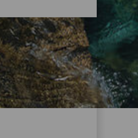
ualcosa di indimenticabile se lo si fa in
 cui questo tipo di piscine dotate di
o conformazione, l'acqua del mare penetra
. Meritano pertanto la visita di chiunque
e.