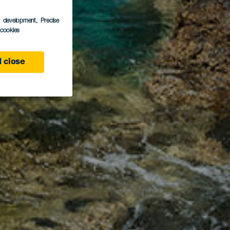
s development
, Precise
l cookies
 close