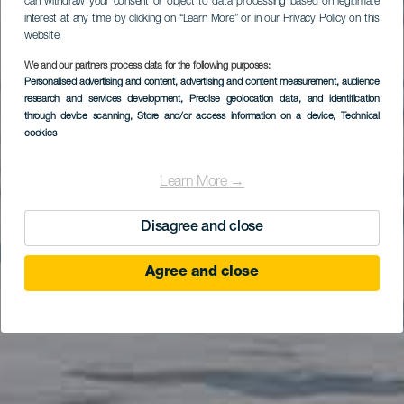
can withdraw your consent or object to data processing based on legitimate
interest at any time by clicking on “Learn More” or in our Privacy Policy on this
website.
We and our partners process data for the following purposes:
Personalised advertising and content, advertising and content measurement, audience
research and services development
, Precise geolocation data, and identification
through device scanning
, Store and/or access information on a device
, Technical
cookies
Learn More →
Disagree and close
Agree and close