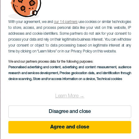
With your agreement, we and
our 14 partners
use cookies or similar technologies
to store, access, and process personal data like your visit on this website, IP
addresses and cookie identifiers. Some partners do not ask for your consent to
process your data and rely on their legitimate business interest. You can withdraw
your consent or object to data processing based on legitimate interest at any
time by clicking on “Learn More” or in our Privacy Policy on this website.
We and our partners process data for the following purposes:
Personalised advertising and content, advertising and content measurement, audience
research and services development
, Precise geolocation data, and identification through
device scanning
, Store and/or access information on a device
, Technical cookies
Learn More →
Disagree and close
Agree and close