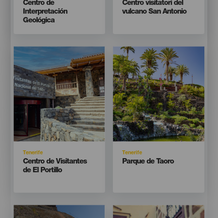
Titular
Titular
Centro de
Centro visitatori del
Interpretación
vulcano San Antonio
Geológica
Imagen
Imagen
Imagen
Imagen
Listado
Listado
Isla
Isla
Tenerife
Tenerife
Titular
Titular
Centro de Visitantes
Parque de Taoro
de El Portillo
Imagen
Imagen
Imagen
Imagen
Listado
Listado